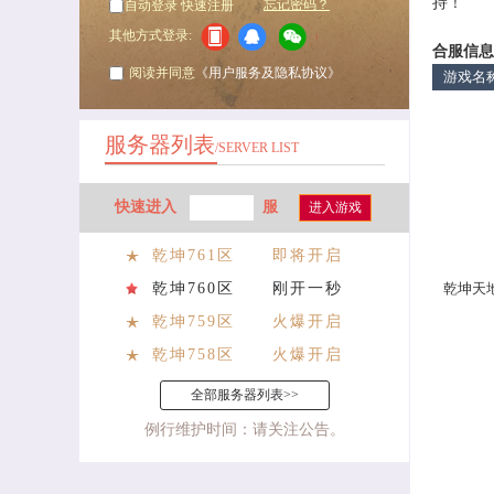
持！
忘记密码？
自动登录
快速注册
其他方式登录:
合服信息
阅读并同意
《用户服务及隐私协议》
游戏名
服务器列表
/SERVER LIST
快速进入
服
进入游戏
乾坤761区
即将开启
乾坤760区
刚开一秒
乾坤天
乾坤759区
火爆开启
乾坤758区
火爆开启
全部服务器列表>>
例行维护时间：请关注公告。