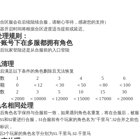
合区服会在后续陆续合服，请耐心等待，感谢您的支持）
务器开启时间将根据合区进度适当提前或延迟。
处理规则：
一账号下在多服都拥有角色
玩家登陆还是从合服前的入口登陆
色清理
后满足以下条件的角色删除且无法恢复
数
1
2
3
4
5
6
额
0
＜12
＜30
＜50
＜80
＜100
数
2
3
5
10
15
30
＜2000
＜10000
＜12000
＜15000
＜17000
＜20000
色名相同处理
角色名字保持与合服前一致，如果遇到角色名重复，将在合服后，被服
和
要进行合服，
合服前有个玩家的角色名为“千里马”
合并之前也
S1
S2
S1
,S2
标识，
后
个玩家的角色名字分别为
千里马
千里马
2
S1.
,S2.