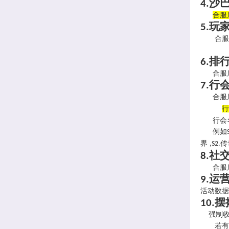
沙
4.
合服
玩
5.
合服后
排
6.
合服后
行
7.
合服后
行
行会名
例如
界
传
,S2.
社
8.
合服后
运
9.
活动数据
摆
10.
强制收
若有