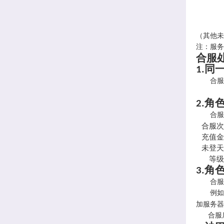
（其他未
注：服
合服
同
1.
合服后
角
2.
合服
合服次
充值金
未登天
等级
角
3.
合服后
例如
加服务器
合服