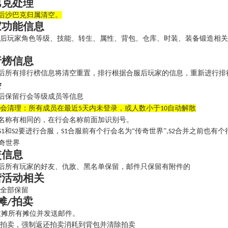
巴克处理
后沙巴克归属清空。
家功能信息
玩家角色等级、技能、转生、属性、背包、仓库、时装、装备锻造相关
行榜信息
所有排行榜信息将清空重置，排行根据合服后玩家的信息，重新进行排
会
保留行会等级成员等信息
会清理：所有成员在最近
天内未登录，或人数小于
自动解散
5
10
称有相同的，在行会名称前面加识别号。
和
要进行合服，
合服前有个行会名为“传奇世界”
合并之前也有个
S1
S2
S1
,S2
奇世界
交信息
所有玩家的好友、仇敌、黑名单保留，邮件只保留有附件的
营活动相关
全部保留
摊
拍卖
/
摊所有摊位并发送邮件。
拍卖，强制返还拍卖消耗到背包并清除拍卖