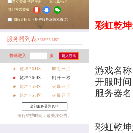
忘记密码？
自动登录
快速注册
其他方式登录:
阅读并同意
《用户服务及隐私协议》
彩虹乾坤
服务器列表
/SERVER LIST
快速进入
服
进入游戏
游戏名称
乾坤761区
即将开启
乾坤760区
刚开一秒
开服时间
乾坤759区
火爆开启
服务器名
乾坤758区
火爆开启
全部服务器列表>>
例行维护时间：请关注公告。
彩虹
乾坤