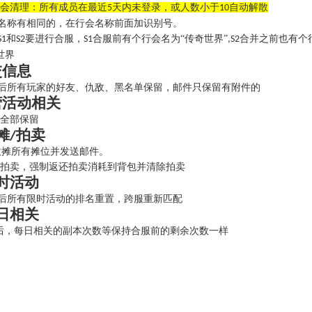
会清理：所有成员在最近
天内未登录，或人数小于
自动解散
5
10
称有相同的，在行会名称前面加识别号。
和
要进行合服，
合服前有个行会名为“传奇世界”
合并之前也有个
S1
S2
S1
,S2
世界
交信息
所有玩家的好友、仇敌、黑名单保留，邮件只保留有附件的
营活动相关
全部保留
摊
拍卖
/
摊所有摊位并发送邮件。
拍卖，强制返还拍卖消耗到背包并清除拍卖
时活动
所有限时活动的排名重置，跨服重新匹配
日相关
，每日相关的副本次数等保持合服前的剩余次数一样