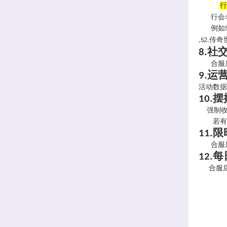
行
行会名
例如
传奇
,S2.
社
8.
合服后
运
9.
活动数据
摆
10.
强制收
若有
限
11.
合服后
每
12.
合服后