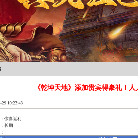
闻
​《乾坤天地》添加贵宾得豪礼！人
-29 10:23:43
：惊喜返利
：长期
：