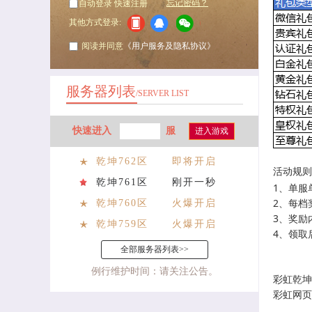
忘记密码？
自动登录
快速注册
其他方式登录:
阅读并同意
《用户服务及隐私协议》
服务器列表
/SERVER LIST
快速进入
服
进入游戏
乾坤762区
即将开启
活动规则
乾坤761区
刚开一秒
1、单服
2、每档
乾坤760区
火爆开启
3、奖励
乾坤759区
火爆开启
4、领取
全部服务器列表>>
例行维护时间：请关注公告。
彩虹
乾坤
彩虹网页